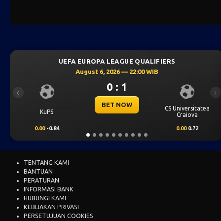
PA LEAGUE QUALIFIERS
UEFA EUROPA
 6, 2026 — 22:00 WIB
August 7
0 : 1
Previous
Ne
BET NOW
CS Universitatea
Red Bull Salzburg
Craiova
0.00
0.72
0.75
0.55
TENTANG KAMI
BANTUAN
PERATURAN
INFORMASI BANK
HUBUNGI KAMI
KEBIJAKAN PRIVASI
PERSETUJUAN COOKIES