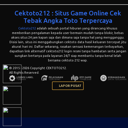
Cektoto212 : Situs Game Online Cek
Tebak Angka Toto Terpercaya
Cektoto212
adalah sebuah portal hiburan yang dirancang khusus
memberikan pengalaman kepada user bermain mudah tanpa blokir, bebas
akses situs 24 jam kapan saja dan dimana saja tanpa hal yang mengganggu.
Disisi lain, situs ini menggabungkan cektoto data hasil keluaran tercepat jitu
akurat hari ini. Daftar sekarang, rasakan sensasi kemenangan terbayarkan,
dapatkan link alternatif cektoto212 login resmi tanpa hambatan serta jangan
sungkan bertanya pada layanan 24/7 siap membantu tanpa kenal lelah
bersama cektoto 212 wap.
© 2015 - 2026 Copyright CEKTOTO212.
All Rights Reserved.
LAPOR PUSAT