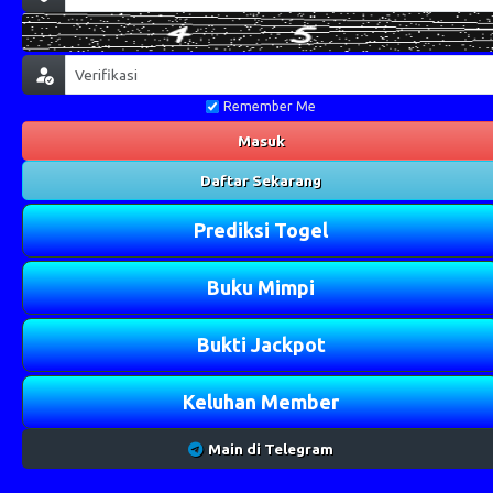
Remember Me
Masuk
Daftar Sekarang
Prediksi Togel
Buku Mimpi
Bukti Jackpot
Keluhan Member
Main di Telegram