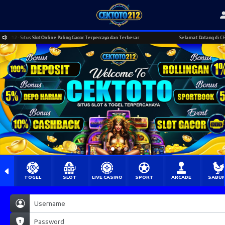
2 - Situs Slot Online Paling Gacor Terpercaya dan Terbesar
Selamat Datang di CEKTOT
TOGEL
SLOT
LIVE CASINO
SPORT
ARCADE
SABU